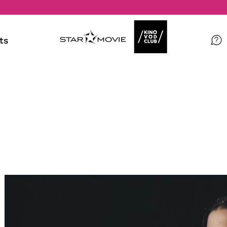
ts
Filme
Magazin
Kuratierungen
Events
So geht’s
Filmpakete