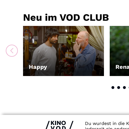
Neu im VOD CLUB
Happy
Ren
LEIHEN
LEIH
Du wurdest in die K
jederzeit ein ande