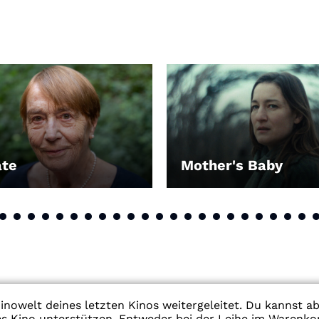
ate
Mother's Baby
EN
LEIHEN
inowelt deines letzten Kinos weitergeleitet. Du kannst a
res Kino unterstützen. Entweder bei der Leihe im Warenko