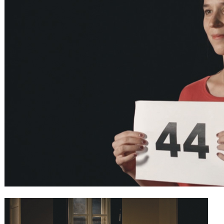
Gutscheine
& Filmpässe
Account
Suche