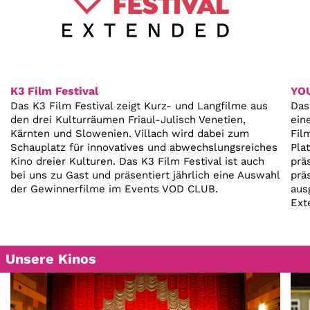
K3 Film Festival
YOU
Das K3 Film Festival zeigt Kurz- und Langfilme aus
Das
den drei Kulturräumen Friaul-Julisch Venetien,
ein
Kärnten und Slowenien. Villach wird dabei zum
Fil
Schauplatz für innovatives und abwechslungsreiches
Pla
Kino dreier Kulturen. Das K3 Film Festival ist auch
prä
bei uns zu Gast und präsentiert jährlich eine Auswahl
prä
der Gewinnerfilme im Events VOD CLUB.
aus
Ext
Unsere Kinos