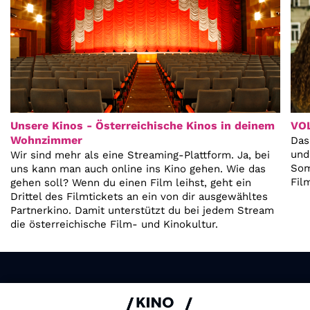
Unsere Kinos - Österreichische Kinos in deinem
VO
Wohnzimmer
Das
und
Wir sind mehr als eine Streaming-Plattform. Ja, bei
Som
uns kann man auch online ins Kino gehen. Wie das
Fil
gehen soll? Wenn du einen Film leihst, geht ein
Drittel des Filmtickets an ein von dir ausgewähltes
Partnerkino. Damit unterstützt du bei jedem Stream
die österreichische Film- und Kinokultur.
Impressum & Datenschutz
AGB