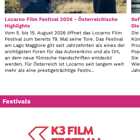
Locarno Film Festival 2026 - Österreichische
Sof
Highlights
Die
Vom 5. bis 15. August 2026 öffnet das Locarno Film
Die
Festival zum bereits 79. Mal seine Tore. Das Festival
Kün
am Lago Maggiore gilt seit Jahrzehnten als eines der
Pro
wichtigsten Foren für das Autorenkino und als Ort,
Pop
an dem neue filmische Handschriften entdeckt
Sie
werden. Für Österreich ist Locarno seit langem weit
Wie
mehr als eine prestigeträchtige Festiv...
Jah
Festivals