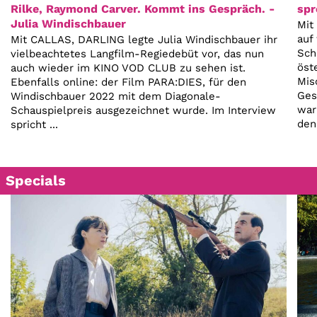
Account
Rilke, Raymond Carver. Kommt ins Gespräch. -
spr
Julia Windischbauer
Mit
Suche
auf
Mit CALLAS, DARLING legte Julia Windischbauer ihr
Sch
vielbeachtetes Langfilm-Regiedebüt vor, das nun
öst
auch wieder im KINO VOD CLUB zu sehen ist.
Mis
Ebenfalls online: der Film PARA:DIES, für den
Ges
Windischbauer 2022 mit dem Diagonale-
war
Schauspielpreis ausgezeichnet wurde. Im Interview
den
spricht ...
Specials