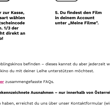
Gutscheine
& Filmpässe
r zur Kasse,
5. Du findest den Film
sart wählen
in deinem Account
Account
tscheincode
unter „Meine Filme".
. 1/3 der
Suche
ht direkt an
o!
ieblingskinos befinden – dieses kannst du aber jederzeit
kino du mit deiner Leihe unterstützen möchtest.
ier
zusammengefasste FAQs.
gekennzeichnete Ausnahmen – nur innerhalb von Österrei
 haben, erreichst du uns über unser Kontaktformular (wi