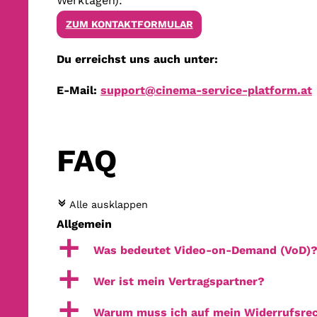
Werktagen):
ZUM KONTAKTFORMULAR
Du erreichst uns auch unter:
E-Mail:
support@cinema-service-platform.at
FAQ
c
Alle ausklappen
Allgemein
a
Was bedeutet Video-on-Demand (VoD)
a
Wer ist mein Vertragspartner?
a
Warum muss ich auf mein Widerrufsrec