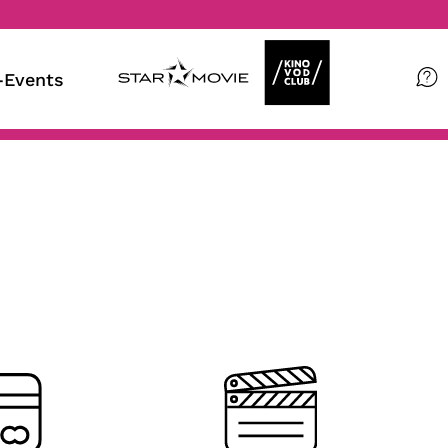
Events
Filme
Magazin
Kuratierungen
VOD-Events
So geht’s
Filmpakete