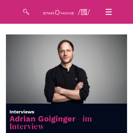
Filme
Magazin
Kuratierungen
Events
So geht’s
Filmpakete
Interviews
- im
Gutscheine
Adrian Goiginger
& Filmpässe
Interview