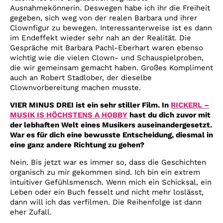
Ausnahmekönnerin. Deswegen habe ich ihr die Freiheit
gegeben, sich weg von der realen Barbara und ihrer
Clownfigur zu bewegen. Interessanterweise ist es dann
im Endeffekt wieder sehr nah an der Realität. Die
Gespräche mit Barbara Pachl-Eberhart waren ebenso
wichtig wie die vielen Clown- und Schauspielproben,
die wir gemeinsam gemacht haben. Großes Kompliment
auch an Robert Stadlober, der dieselbe
Clownvorbereitung machen musste.
VIER MINUS DREI ist ein sehr stiller Film. In
RICKERL –
MUSIK IS HÖCHSTENS A HOBBY
hast du dich zuvor mit
der lebhaften Welt eines Musikers auseinandergesetzt.
War es für dich eine bewusste Entscheidung, diesmal in
eine ganz andere Richtung zu gehen?
Nein. Bis jetzt war es immer so, dass die Geschichten
organisch zu mir gekommen sind. Ich bin ein extrem
intuitiver Gefühlsmensch. Wenn mich ein Schicksal, ein
Leben oder ein Buch fesselt und nicht mehr loslässt,
dann will ich das verfilmen. Die Reihenfolge ist dann
eher Zufall.