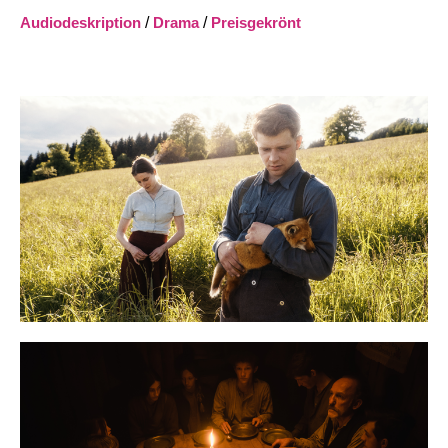
Audiodeskription
/
Drama
/
Preisgekrönt