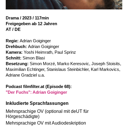
Account
Suche
Drama
/
2023
/
117min
Freigegeben ab 12 Jahren
AT / DE
Regie:
Adrian Goiginger
Drehbuch:
Adrian Goiginger
Kamera:
Yoshi Heimrath, Paul Sprinz
Schnitt:
Simon Blasi
Besetzung:
Simon Morzé, Marko Keresovic, Joseph Stoisits,
Maximilian Echtinger, Stanislaus Steinbichler, Karl Markovics,
Adriane Gradziel u.a.
Podcast filmfilter.at (Episode 68):
"Der Fuchs": Adrian Goiginger
Inkludierte Sprachfassungen
Mehrsprachige OV (optional mit deUT für
Hörgeschädigte)
Mehrsprachige OV mit Audiodeskription