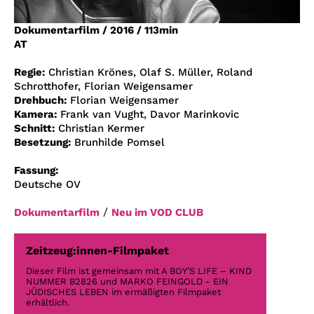
Account
Dokumentarfilm
/
2016
/
113min
Suche
AT
Regie:
Christian Krönes, Olaf S. Müller, Roland
Schrotthofer, Florian Weigensamer
Drehbuch:
Florian Weigensamer
Kamera:
Frank van Vught, Davor Marinkovic
Schnitt:
Christian Kermer
Besetzung:
Brunhilde Pomsel
Fassung:
Deutsche OV
/
Dokumentarfilm
Neu im VOD CLUB
Zeitzeug:innen-Filmpaket
Dieser Film ist gemeinsam mit A BOY’S LIFE – KIND
NUMMER B2826 und MARKO FEINGOLD - EIN
JÜDISCHES LEBEN im ermäßigten Filmpaket
erhältlich.