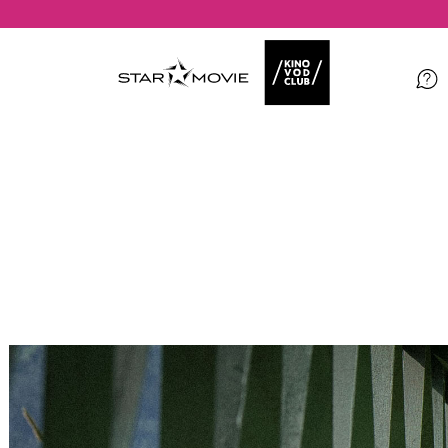
Filme
Magazin
Kuratierungen
Events
So geht’s
Filmpakete