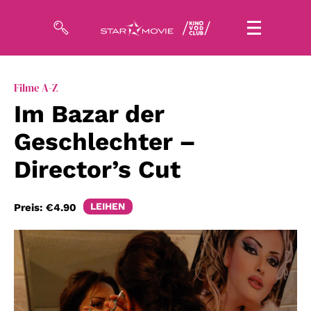
Filme
Filme A-Z
Im Bazar der
Magazin
Geschlechter –
Kuratierungen
Director’s Cut
Events
LEIHEN
Preis:
€4.90
So geht’s
Filmpakete
Gutscheine
& Filmpässe