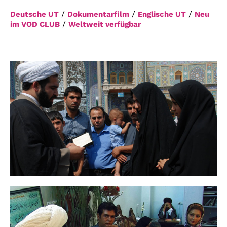
/
/
/
Deutsche UT
Dokumentarfilm
Englische UT
Neu
/
im VOD CLUB
Weltweit verfügbar