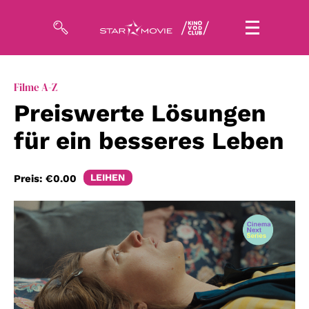
Filme
Filme A-Z
Preiswerte Lösungen
Magazin
für ein besseres Leben
Kuratierungen
Events
LEIHEN
Preis:
€0.00
So geht’s
Filmpakete
Gutscheine
& Filmpässe