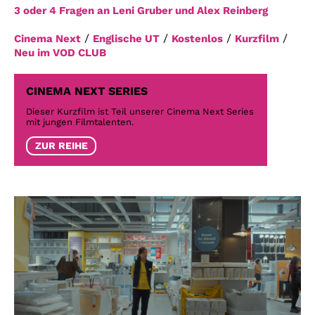
3 oder 4 Fragen an Leni Gruber und Alex Reinberg
/
/
/
/
Cinema Next
Englische UT
Kostenlos
Kurzfilm
Neu im VOD CLUB
CINEMA NEXT SERIES
Dieser Kurzfilm ist Teil unserer Cinema Next Series
mit jungen Filmtalenten.
ZUR REIHE