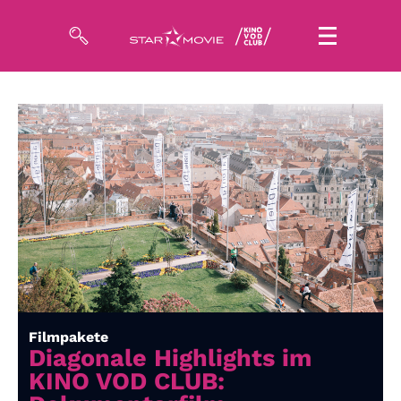
Filme
Magazin
Kuratierungen
Events
So geht’s
Filmpakete
Filmpakete
Gutscheine
Diagonale Highlights im
& Filmpässe
KINO VOD CLUB: