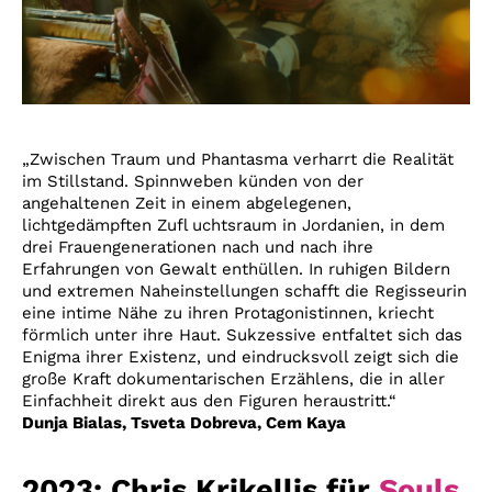
„Zwischen Traum und Phantasma verharrt die Realität
im Stillstand. Spinnweben künden von der
angehaltenen Zeit in einem abgelegenen,
lichtgedämpften Zufl uchtsraum in Jordanien, in dem
drei Frauengenerationen nach und nach ihre
Erfahrungen von Gewalt enthüllen. In ruhigen Bildern
und extremen Naheinstellungen schafft die Regisseurin
eine intime Nähe zu ihren Protagonistinnen, kriecht
förmlich unter ihre Haut. Sukzessive entfaltet sich das
Enigma ihrer Existenz, und eindrucksvoll zeigt sich die
große Kraft dokumentarischen Erzählens, die in aller
Einfachheit direkt aus den Figuren heraustritt.“
Dunja Bialas, Tsveta Dobreva, Cem Kaya
2023: Chris Krikellis für
Souls