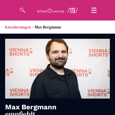
Kuratierungen
> Max Bergmann
Filme
Magazin
Kuratierungen
Events
So geht’s
Filmpakete
Gutscheine
Max Bergmann
& Filmpässe
empfiehlt