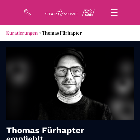
Kuratierungen
> Thomas Fürhapter
Filme
Magazin
Kuratierungen
Events
So geht’s
Filmpakete
Gutscheine
Thomas Fürhapter
& Filmpässe
empfiehlt