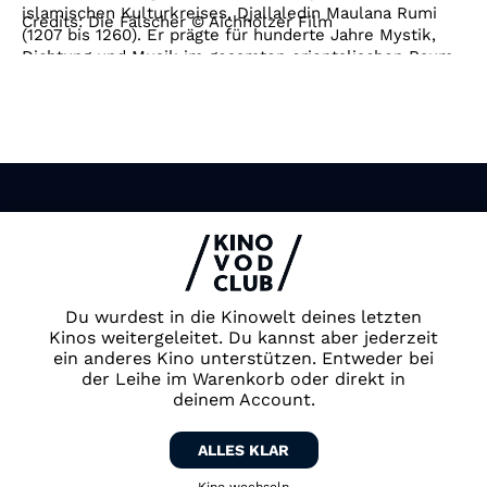
islamischen Kulturkreises, Djallaledin Maulana Rumi
Credits: Die Fälscher © Aichholzer Film
(1207 bis 1260). Er prägte für hunderte Jahre Mystik,
Dichtung und Musik im gesamten orientalischen Raum.
Impressum & Datenschutz
AGB
Kontakt
FAQ
Du wurdest in die Kinowelt deines letzten
Newsletter
Kinos weitergeleitet. Du kannst aber jederzeit
Partner
ein anderes Kino unterstützen. Entweder bei
der Leihe im Warenkorb oder direkt in
deinem Account.
ALLES KLAR