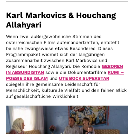
Karl Markovics & Houchang
Allahyari
Wenn zwei außergewöhnliche Stimmen des
österreichischen Films aufeinandertreffen, entsteht
beinahe zwangsweise etwas Besonderes. Dieses
Programmpaket widmet sich der langjährigen
Zusammenarbeit zwischen Karl Markovics und
Regisseur Houchang Allahyari. Die Komödie
GEBOREN
IN ABSURDISTAN
sowie die Dokumentarfilme
RUMI –
POESIE DES ISLAM
und
UTE BOCK SUPERSTAR
spiegeln ihre gemeinsame Leidenschaft für
Menschlichkeit, kulturelle Vielfalt und den feinen Blick
auf gesellschaftliche Wirklichkeit.