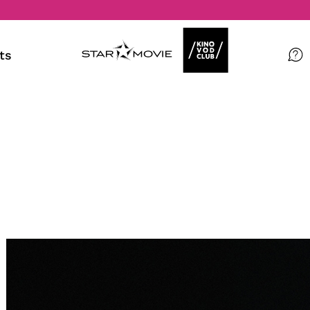
ts
Filme
Magazin
Kuratierungen
Events
So geht’s
Filmpakete