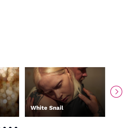
White Snail
Ein
LEI