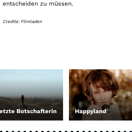
entscheiden zu müssen.
Credits: Filmladen
letzte Botschafterin
Happyland
EN
LEIHEN