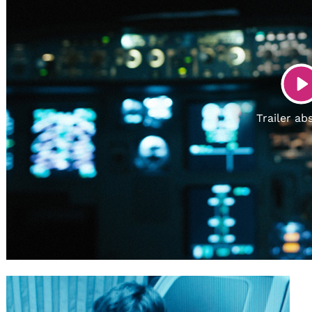
Gutscheine
& Filmpässe
Account
Suche
P
Trailer ab