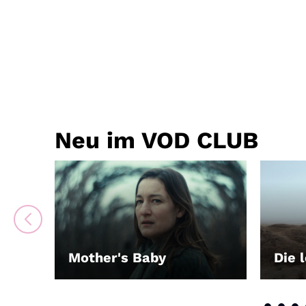
Neu im VOD CLUB
Mother's Baby
Die 
LEIHEN
LEIH