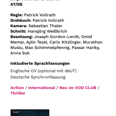
AT/DE
Regie:
Patrick Vollrath
Drehbuch:
Patrick Vollrath
Kamera:
Sebastian Thaler
Schnitt:
Hansjörg Weißbrich
Besetzung:
Joseph Gordon-Levitt, Omid
Memar, Aylin Tezel, Carlo Kitzlinger, Murathan
Muslu, Max Schimmelpfennig, Passar Hariky,
Anna Suk
Inkludierte Sprachfassungen
Englische OV (optional mit deUT)
Deutsche Synchronfassung
Action
/
International
/
Neu im VOD CLUB
/
Thriller