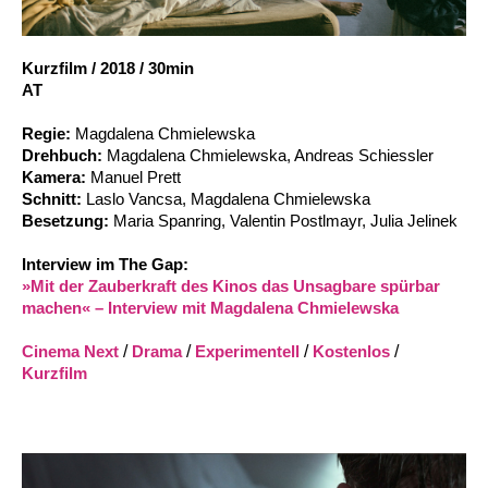
Account
Suche
Kurzfilm
/
2018
/
30min
AT
Regie:
Magdalena Chmielewska
Drehbuch:
Magdalena Chmielewska, Andreas Schiessler
Kamera:
Manuel Prett
Schnitt:
Laslo Vancsa, Magdalena Chmielewska
Besetzung:
Maria Spanring, Valentin Postlmayr, Julia Jelinek
Interview im The Gap:
»Mit der Zauberkraft des Kinos das Unsagbare spürbar
machen« – Interview mit Magdalena Chmielewska
Cinema Next
/
Drama
/
Experimentell
/
Kostenlos
/
Kurzfilm