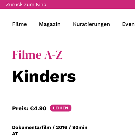
Zurück zum Kino
Filme
Magazin
Kuratierungen
Even
Filme A-Z
Kinders
Preis:
€4.90
LEIHEN
Dokumentarfilm
/
2016
/
90min
AT