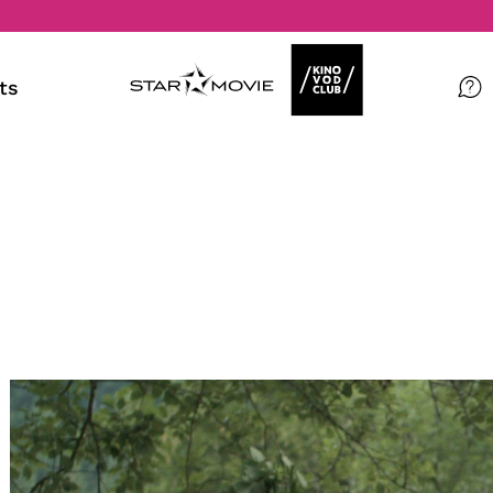
ts
Filme
Magazin
Kuratierungen
Events
So geht’s
Filmpakete