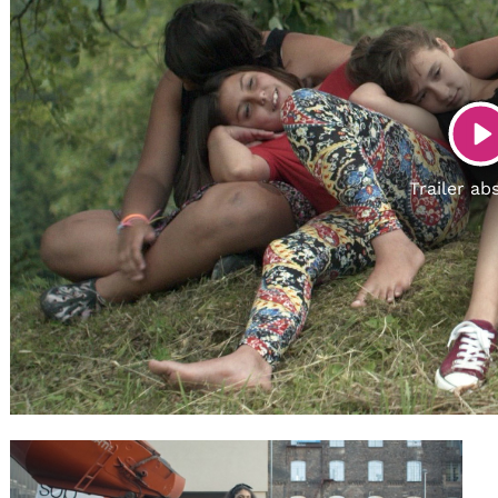
Gutscheine
& Filmpässe
Account
Suche
P
Trailer ab