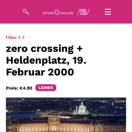
Filme
Filme A-Z
zero crossing +
Magazin
Heldenplatz, 19.
Kuratierungen
Februar 2000
Events
LEIHEN
Preis:
€4.90
So geht’s
Filmpakete
Gutscheine
& Filmpässe