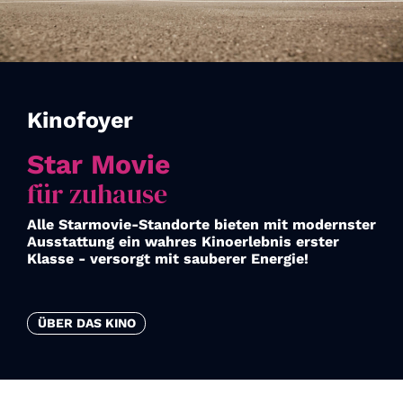
Kinofoyer
Star Movie
für zuhause
Alle Starmovie-Standorte bieten mit modernster
Ausstattung ein wahres Kinoerlebnis erster
Klasse - versorgt mit sauberer Energie!
ÜBER DAS KINO