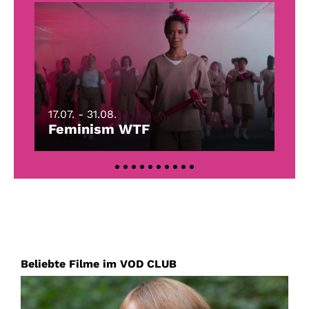
1
17.07. - 31.08.
Feminism WTF
Beliebte Filme im VOD CLUB