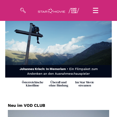
Filme
Magazin
Kuratierungen
VOD-Events
Johannes Krisch: In Memoriam
• Ein Filmpaket zum
Andenken an den Ausnahmeschauspieler
So geht’s
Österreichische
Überall und
Im Star Movie
Kinofilme
ohne Bindung
streamen
Filmpakete
Gutscheine
Neu im VOD CLUB
& Filmpässe